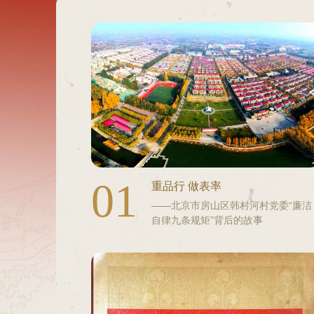
01
重品行 做表率
——北京市房山区韩村河村党委“廉洁
自律九条规矩”背后的故事