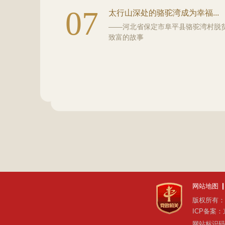
07
太行山深处的骆驼湾成为幸福...
——河北省保定市阜平县骆驼湾村脱
致富的故事
网站地图
版权所有：
ICP备案：京
网站标识码bm