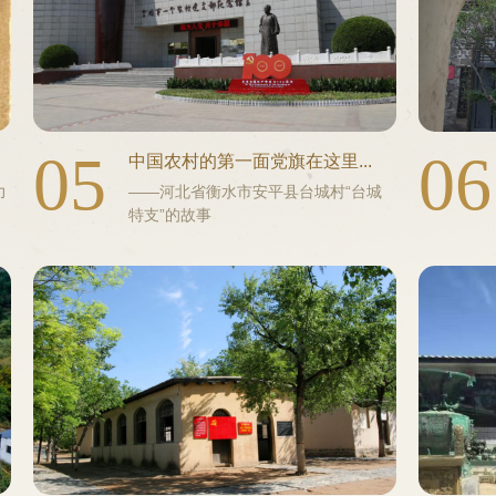
05
06
中国农村的第一面党旗在这里...
力
——河北省衡水市安平县台城村“台城
特支”的故事