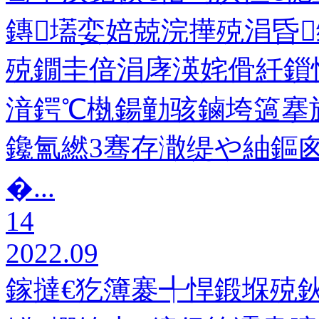
鏄壒娈婄兢浣撶殑涓昏
殑鐗圭偣涓庨渶姹傦紝鎻
湇鍔℃槸鍚勭骇鏀垮簻搴
鑱氳繎3骞存潵缇や紬鏂
�...
14
2022.09
鎵撻€犵簿褰╃悍鍛堢殑