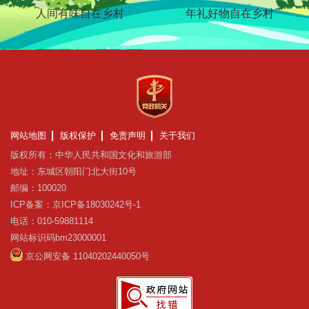
橙黄橘绿乡村胜景
人间有味自在乡村
稻花香里说丰年
瑞雪红梅欢喜过年
游购乡村欢聚过年
年礼好物自在乡村
网站地图
版权保护
免责声明
关于我们
版权所有：中华人民共和国文化和旅游部
地址：东城区朝阳门北大街10号
邮编：100020
ICP备案：京ICP备18030242号-1
电话：010-59881114
网站标识码bm23000001
京公网安备 11040202440050号