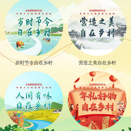
体验脱贫成就助力乡村振兴
全国乡村旅游300条精品线
春生夏长万物并秀
岁时节令自在乡村
大美春光在路上
乡土中国诗画生活
营造之美自在乡村
乡村是座博物馆
路