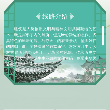
线路介绍
建筑是人类物质文明与精神文明共同凝结的艺
术，既是寓形宇内的居所，也是匠心独运的杰作。各
具特色的民居宅院、巧夺天工的农业景观、坚固雄伟
的防御工事、宁静深邃的殿堂庙宇。悠悠岁月中，乡
村古建历经时代变迁、记录乡村风貌、传承历史文
脉，承载华夏文明生生不息的文化密码，彰显中华民
族营造智慧与审美追求。
为丰富暑期优质文化和旅游产品供给，文化和旅
游部遴选推出82条“营造之美 自在乡村”全国乡村旅游
精品线路，通过相关媒体和市场平台加强宣传推广，
立体呈现营造之美、古建之妙，丰富群众精神文化生
活。
垂檐飞角、粉墙黛瓦、斗拱柱梁，“于天地之
外，别构一种灵奇”。到乡村，看古建新韵，既有惊