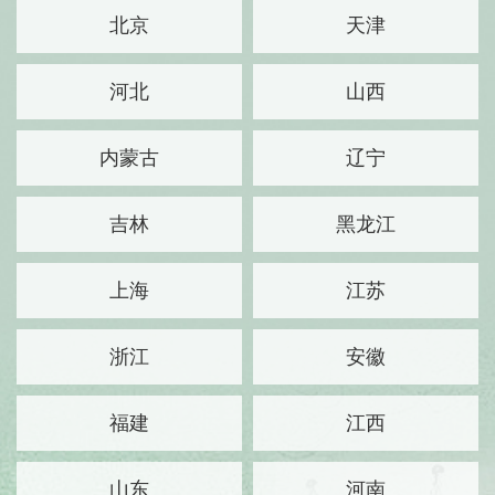
喜邂逅，更有自在生活。
北京
天津
出游提示：请游客关注汛期安全、注意防暑降
温。出游前提前了解线路周边天气和安全情况，游玩
途中关注天气变化和气象地质灾害预警预报信息，合
河北
山西
理规划、及时调整行程，注意防范安全风险。
内蒙古
辽宁
吉林
黑龙江
上海
江苏
浙江
安徽
福建
江西
山东
河南