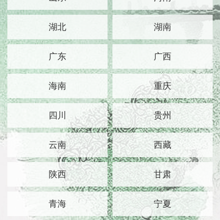
湖北
湖南
广东
广西
海南
重庆
四川
贵州
云南
西藏
陕西
甘肃
青海
宁夏