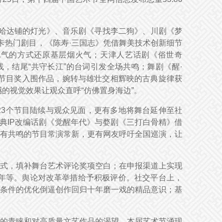
哈达铺的灯光》、音乐剧《寻找李二狗》、川剧《梦
卡热门剧目，《陈寿·三国志》凭借舞美技术创新细节
地气的方式还原基层烟火气；天津人艺话剧《俗世奇
，结尾“共守长江”的台词引发全场共鸣；舞剧《醒·
华节目奖入围作品，婉转与雄壮交相辉映的古典旋律获
的视觉效果让观众直呼“仿佛置身海边”。
23个节目陆续与观众见面，更有多地将舞台延伸至社
典IP改编话剧《觉醒年代》与婺剧《三打白骨精》借
有共鸣的节目常演常新，更有网友呼吁全国巡演，让
式，填补舞台艺术评论奖项空白；在申报渠道上实现
年等。舆论对改革举措给予积极评价。社交平台上，
条件的优化倒逼创作回归十年磨一戏的精品意识；基
的青睐和对高质量文艺作品的渴望。本届艺术节涌现