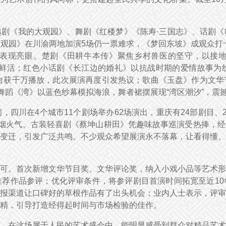
剧《我的大观园》、舞剧《红楼梦》《陈寿·三国志》、话剧《
观园》在川渝两地加演5场仍一票难求，《梦回东坡》成观众打
表现亮眼。楚剧《田耕牛本传》聚焦乡村兽医的坚守，以接
更显鲜活；红色小话剧《长江边的婚礼》以抗战时期的爱情故事为线
平台获千万播放，此次展演再度引发热议；歌曲《玉盘》作为文
舞蹈《湾》以蓝色纱幕模拟海浪，舞者裙摆展现“湾区潮汐”，震撼
，四川在4个城市11个剧场举办62场演出，重庆有24部剧目、
与烟火气。古装轻喜剧《蔡坤山耕田》凭趣味故事巡演受热捧，经
变迁，引发广泛共鸣。不少观众希望展演永不落幕，让看得懂、
可。首次新增文华节目奖、文华评论奖，纳入小戏小品等艺术形
荐作品参评；优化评审条件，将参评剧目首演时间拓宽至近10
报渠道让口碑好的草根作品有了出头机会；业内人士表示，评审
越精，引导打造经得起时间与市场检验的佳作。
。在这场属于人民的艺术盛会中，能明显感受到群众对精品艺术