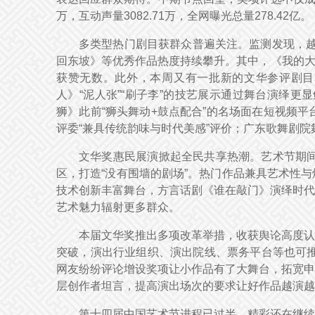
万，互动声量3082.71万，全网曝光总量278.42亿。
多类型热门剧目获群众普遍关注。监测发现，越
回东坡》等优秀作品热度持续攀升。其中，《我的大
获赞无数。此外，本周又有一批新的文华参评剧目
人》“泥人张”“刷子李”的技艺展示通过舞台演绎
狮》此前“狮头舞动+鼓点配合”的名场面在短视频
评委“兼具传统韵味与时代美感”评价；广东歌舞剧院
文华奖惠民展演掀起全民共享热潮。艺术节期间
区，打造“没有围墙的剧场”。热门作品兼具艺术性
技术创新丰富舞台，方言话剧《谁在敲门》演绎时代
艺术魅力辐射更多群众。
本届文华奖推出多项改革举措，收获舆论高度认
突破，演出行业组织、演出院线、票务平台等也可推
网友纷纷评论增设奖项让小作品有了大舞台，拓宽申
层创作者坦言，提高演出场次的要求让好作品越演
第十四届中国艺术节进程已过半，精彩还在继续