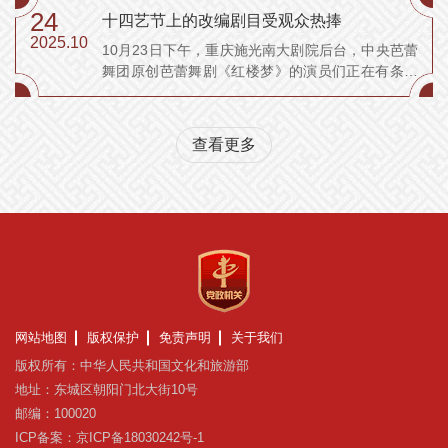
“每个重庆人对红岩精神都有特殊的感情。用街舞词
24
十四艺节上的改编剧目受观众热捧
汇讲好红岩精神是我们一...
2025.10
10月23日下午，重庆施光南大剧院后台，中央芭蕾
舞团原创芭蕾舞剧《红楼梦》的演员们正在有条不
紊地热身、化妆，为当晚的演出做准备。当中国古
典文学的深邃意蕴邂逅欧洲古典舞蹈的优雅质感，
一场跨界的盛宴，呈现在观众面前。 10月16日，第
查看更多
十四届中国艺术节（以下...
网站地图
版权保护
免责声明
关于我们
版权所有：中华人民共和国文化和旅游部
地址：东城区朝阳门北大街10号
邮编：100020
ICP备案：京ICP备18030242号-1