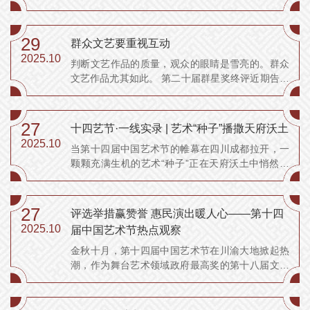
李有源将作品唱至高潮，尽管部分观众未能完全听
懂陕北方言，却纷纷循着熟悉的旋律自发跟唱。这
种跨越地域和语言障碍的文化共鸣，展现了传统曲
29
群众文艺要重视互动
艺直抵人心的力量。在第二十届群星奖曲艺终评的
2025.10
判断文艺作品的质量，观众的眼睛是雪亮的。群众
舞台上，这样的场景...
文艺作品尤其如此。 第二十届群星奖终评近期告一
段落，众多作品反响热烈。令人感动的是，在声光
电“炫技”较为盛行的当下，群众文艺不求大制作，
而凭借其现实温度和质朴表达收获好口碑，与观众
27
十四艺节·一线实录 | 艺术“种子”播撒天府沃土
形成深层互动。 这表明，群众文...
2025.10
当第十四届中国艺术节的帷幕在四川成都拉开，一
颗颗充满生机的艺术“种子”正在天府沃土中悄然萌
发。“这场国家级艺术盛会打破了传统壁垒，形成激
活创作动能的倒逼机制。”四川省文化和旅游厅艺术
处相关负责人直言，其深层意义在于推动四川文艺
27
评选举措赢赞誉 惠民演出暖人心​——第十四
创作生态的质变——从“偶有佳作”的偶然走向“常出
2025.10
届中国艺术节热点观察
精品...
金秋十月，第十四届中国艺术节在川渝大地掀起热
潮，作为舞台艺术领域政府最高奖的第十八届文华
奖评选同步推进。本届文华奖以改革之姿汇聚艺术
力量，用多元表达回应群众期待。中期节点回望，
奖项评选不仅成为艺术创作的风向标，更搭建起全