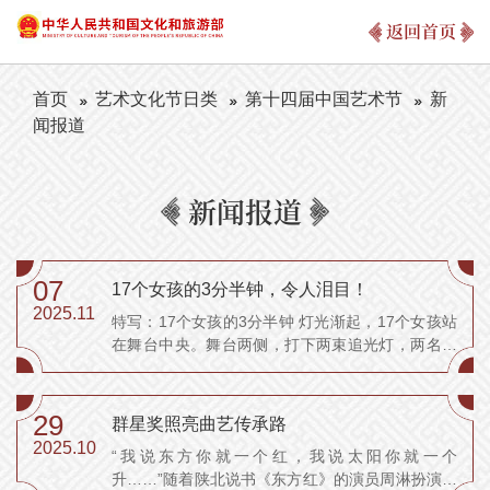
返回首页
首页
艺术文化节日类
第十四届中国艺术节
新
闻报道
新闻报道
07
17个女孩的3分半钟，令人泪目！
2025.11
特写：17个女孩的3分半钟 灯光渐起，17个女孩站
在舞台中央。舞台两侧，打下两束追光灯，两名指
挥老师各站一角，背向观众，随着音乐节拍，对女
孩们比划着手势。 女孩们听不见声音，却翩然起
舞。 11月4日下午，全国优秀群众文艺作品展演暨
29
群星奖照亮曲艺传承路
第二十届群...
2025.10
“我说东方你就一个红，我说太阳你就一个
升……”随着陕北说书《东方红》的演员周淋扮演的