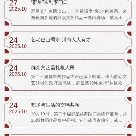
27
“群星”来到家门口
民共享的文化桥梁。截至10月25日，第十四届中国
2025.10
群星奖与惠民演出，一直是深度“绑定”的关系。来
艺术节全网...
自全国各地的群众文艺精品一走出赛场，就马不停
蹄地奔向街巷、广场，与更多观众面对面。9月26
日、10月18日、10月20日，第二十届群星奖广场
舞、曲艺、舞蹈终评举办地重庆共开展了9场惠民演
24
艺动巴山蜀水·川渝人人有才
出。 根据不同项目和门类的作品特点...
2025.10
24
群众文艺需扎根人民
2025.10
第二十届群星奖作品终评已落下帷幕。作为群众文
艺领域的政府最高奖，群星奖始终秉持“从群众中
来，到群众中去”的理念。本届舞蹈类作品以现实生
活为土壤，通过创新性的艺术表达绽放出时代的光
华，最终以直抵人心的表现形式回归群众，生动诠
24
艺术与生活的交响共融
释了群众文艺“取之于民、用之于民”的本质特征...
2025.10
10月19日，第二十届群星奖舞蹈门类终评落幕，共
26部舞蹈作品集中亮相。它们或借古喻今，或直面
现实，舞蹈艺术与生活紧密交织，深刻展现了群众
文化的蓬勃生机与无限创意。 扎根生活，反映时代