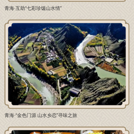
青海·互助“七彩珍馐山水情”
青海·“金色门源 山水乡恋”寻味之旅