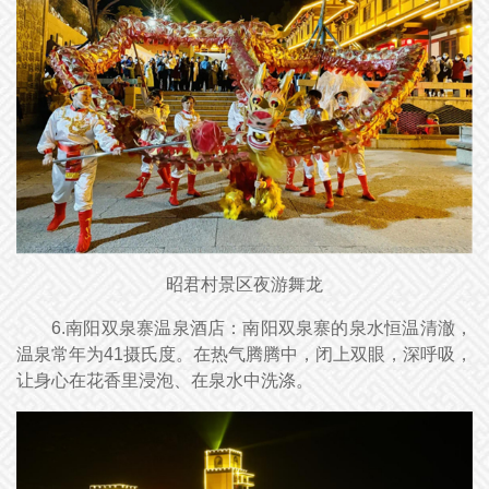
昭君村景区夜游舞龙
6.南阳双泉寨温泉酒店：南阳双泉寨的泉水恒温清澈，
温泉常年为41摄氏度。在热气腾腾中，闭上双眼，深呼吸，
让身心在花香里浸泡、在泉水中洗涤。