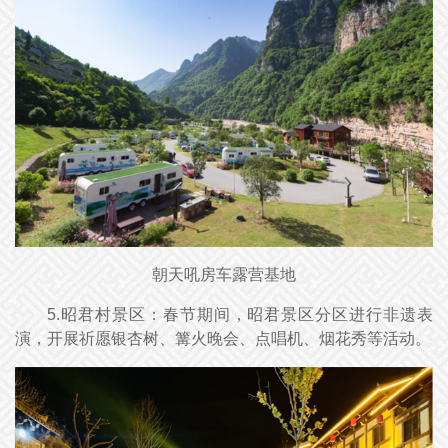
朝天吼房车露营基地
5.昭君村景区：春节期间，昭君景区分区进行非遗表
演，开展祈愿银杏树、篝火晚会、点唱机、烟花秀等活动。