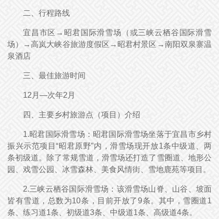
二、行程路线
宜昌市区→昭君国际滑雪场（或三峡云栖谷国际滑雪
场）→高岚大峡谷旅游度假区→昭君村景区→南阳双泉寨温
泉酒店
三、最佳旅游时间
12月—次年2月
四、主要乡村旅游点（项目）介绍
1.昭君国际滑雪场：昭君国际滑雪场坐落于宜昌市乡村
振兴示范项目“昭君原野”内，滑雪场现开放1条中级道、两
条初级道。除了常规雪道，滑雪场还打造了雪圈道、地形公
园、戏雪公园、冰雪森林、美食风情街、雪地鹿苑等项目。
2.三峡云栖谷国际滑雪场：该滑雪场山脊、山谷、坡面
皆有雪道，总数为10条，目前开放了9条。其中，雪圈道1
条、练习道1条、初级道3条、中级道1条、高级道4条。