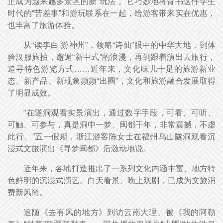
正成为越来越多景区的新“玩法”。它巧妙地将背书这件学生
时代的“苦差事”和游玩联系在一起，给游客带来实在优惠，
也丰富了旅游体验。
从“读李白 游神州”，领略“诗仙”眼中的中华大地，到体
验汉服旅拍，邂逅“新中式”的浪漫，再到跟着演出去旅行，
追寻特色游览方式……近年来，文化味儿十足的旅游新业
态、新产品、新现象频频“出圈”，文化和旅游融合发展取得
了明显成效。
“在隧洞观看实景演出，通过数字手段，可看、可听、
可触、可参与，真是洞中一梦、闽都千年，非常震撼，不虚
此行。”五一假期，浙江游客陈女士在福州乌山隧洞观看沉
浸式文旅演出《寻梦闽都》后激动地说。
近年来，各地打造推出了一系列文化内涵丰富、地方特
色鲜明的沉浸式演艺。白天看景、晚上观剧，已成为文旅消
费新风尚。
追随《去有风的地方》到访云南大理、被《我的阿勒