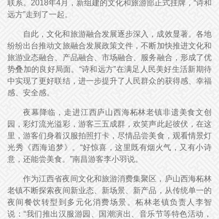
联系。2018年4月，新组建的文化和旅游部正式挂牌，“诗和
远方”走到了一起。
自此，文化和旅游融合发展逐步深入，成效显著。各地
纷纷出台推动文旅融合发展政策文件，不断加快推进文化和
旅游业态融合、产品融合、市场融合、服务融合，形成了优
势叠加的良好局面。“诗和远方”在满足人民美好生活新期待
中实现了更好联结，进一步提升了人民群众的获得感、幸福
感、安全感。
夜幕降临，走进江西庐山西海柘林老镇非遗美食文创
园，彩灯流光溢彩，游客三五成群，欢笑声此起彼伏，在这
里，游客们身着汉服拍照打卡，尽情品尝美食，观看情景灯
光秀《西海追梦》。“好惊喜，这里既有烟火气，又有小诗
意，还能尝美食。”南昌游客李小羽说。
作为江西省夜间文化和旅游消费集聚区，庐山西海柘林
老镇不断探索夜间新业态、新场景、新产品，从传统单一的
夜间餐饮转型到多元化消费场景。柘林老镇负责人李智
说：“我们推出汉服游园、国潮演出、音乐节等特色活动，