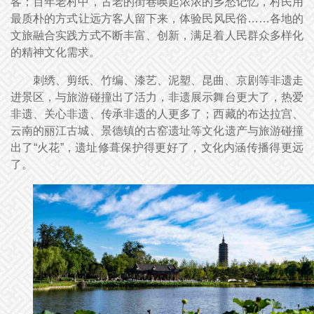
客；百年老村中，古老的街巷唤起浓浓的乡愁记忆，村民用
最质朴的方式让远方客人留下来，体验民风民俗……各地的
文旅融合实践方式不断丰富、创新，满足着人民群众多样化
的精神文化需求。
刺绣、剪纸、竹编、漆艺、泥塑、昆曲、京剧等非遗走
进景区，与旅游碰撞出了活力，非遗展示舞台更大了，热爱
非遗、关心非遗、传承非遗的人更多了；西藏的布达拉宫、
云南的丽江古城、景德镇的古窑遗址等文化遗产与旅游碰撞
出了“火花”，遗址修葺保护得更好了，文化内涵传播得更远
了。