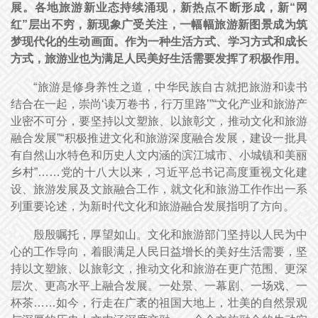
展。各地旅游新业态持续涌现，新热点不断形成，新“网
红”层出不穷，新现象广受关注，一幅幅旅游新图景成为筑
梦现代化的生动画面。作为一种生活方式、学习方式和成长
方式，旅游业也为满足人民美好生活需要发挥了积极作用。
“旅游是修身养性之道，中华民族自古就把旅游和读书
结合在一起，崇尚‘读万卷书，行万里路’”“文化产业和旅游产
业密不可分，要坚持以文塑旅、以旅彰文，推动文化和旅游
融合发展”“积极推进文化和旅游深度融合发展，建设一批具
有自然山水特色和历史人文内涵的滨江城市、小城镇和美丽
乡村”……党的十八大以来，习近平总书记高度重视文化建
设、旅游发展及文旅融合工作，就文化和旅游工作作出一系
列重要论述，为新时代文化和旅游融合发展指明了方向。
殷殷嘱托，厚望如山。文化和旅游部门坚持以人民为中
心的工作导向，着眼满足人民日益增长的美好生活需要，坚
持以文塑旅、以旅彰文，推动文化和旅游在更广范围、更深
层次、更高水平上融合发展。一处景、一幕剧、一场戏、一
杯茶……如今，行走在广袤的祖国大地上，壮美的自然景观