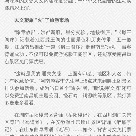
与深厚的历史人文内涵深度交融，一个个文旅融合的生动实
践精彩上演。
以文塑旅 “火”了旅游市场
“豫章故郡，洪都新府。星分翼轸，地接衡庐。”《滕王
阁序》记载着江西滕王阁的壮丽景色和历史传承。五一假
期，江西南昌推出“一篇《滕王阁序》走遍南昌”活动，游客
背诵成功，不仅可以免费游览滕王阁景区，还能享受南昌重
点景区免门票优惠。
“这就是我的‘通关文牒’，上面有印鉴、地区和人名，特
别有收藏价值。”河南游客李先生早上6点就来到滕王阁景区
排队参加活动，成为当日首个“通关”者。“听说持‘文牒’还可
以免费游南昌舰主题公园、怪石岭、铜源峡等景区，我打算
多走走多看看。”
在湖南岳阳楼景区背诵《岳阳楼记》，在四川剑门关景
区背诵《蜀道难》，在安徽滁州琅琊山景区背诵《醉翁亭
记》，在山东曲阜背诵《论语》……如今，背古诗文免门票