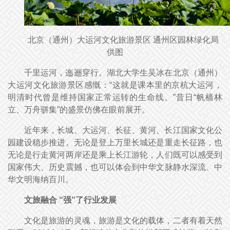
北京（通州）大运河文化旅游景区 通州区园林绿化局
供图
千里运河，迤逦穿行。湖北大学生吴冰在北京（通州）
大运河文化旅游景区感慨：“这就是课本里的京杭大运河，
明清时代曾是维持国家正常运转的生命线。”昔日“帆樯林
立、万舟骈集”的盛景仿佛在眼前展开。
近年来，长城、大运河、长征、黄河、长江国家文化公
园建设稳步推进。无论是登上万里长城还是重走长征路，也
无论是行走黄河两岸还是乘上长江游轮，人们既可以感受到
国家伟大、历史震撼，也可以体会到中华文脉静水深流、中
华文明海纳百川。
文旅融合 “强”了行业发展
文化是旅游的灵魂，旅游是文化的载体，二者有着天然