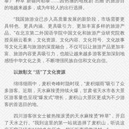
泰》“种草”新疆阿勒泰……因热播的电视剧“出圈”的旅游目
的地越来越多，成为年轻人的出行选择。
“我国旅游业已步入高质量发展的新阶段，市场需要更
具特色、更具内涵、更具吸引力、更加丰富多样的旅游产
品。”在北京第二外国语学院中国文化和旅游产业研究院教
授吴丽云看来，文化资源、文化内容、文化符号、文化故事
等文化元素与旅游的深度融合，不仅可以让旅游产品更加丰
富、旅游内容更具吸引力，也能让越来越多游客更加深刻地
感悟中华文化之美，不断增强民族自信和文化自信。
以旅彰文 “活”了文化资源
绵绵细雨中，麦积奇峰时隐时现，“麦积烟雨”吸引了众
多游客。近期，天水麻辣烫持续火爆，甘肃省天水市各大景
区游客量也呈现“爆发式”增长，麦积山大景区更成为不少游
客的首选目的地。
四川游客张女士被热辣滚烫的天水麻辣烫“种草”，开启
了天水之行。“我到这里的第一站就选择了麦积山，听说这