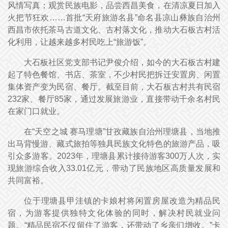
风情写真；观赏民族电影，品尝西昌美食，在清凉夏日加入
火把节狂欢……首批“天府旅游名县”命名县凉山彝族自治州
西昌市依托茶马古道文化、古村落文化，推动大石板古村活
化利用，让越来越多村民吃上“旅游饭”。
大石板社区党支部书记尹俊介绍，如今的大石板古村建
起了特色餐馆、书店、茶室，不少村民把拆迁安置房、闲置
集体资产变为民宿、餐厅。截至目前，大石板古村共有民宿
232家、餐厅85家，通过发展旅游业，直接带动千余名村民
在家门口就业。
在“天空之城 赛马理塘”甘孜藏族自治州理塘县，当地推
出马背慢游、藏式旅拍等独具民族文化特色的旅游产品，吸
引众多游客。2023年，理塘县累计接待游客300万人次，实
现旅游综合收入33.01亿元，带动了民族地区高质量发展和
共同富裕。
位于理塘县甲洼镇的卡娘村将闲置房屋改造为精品民
宿，为游客提供独特文化体验的同时，解决村民就业问
题。“精品民宿不仅留住了游客，还带动了乡亲们增收。”卡