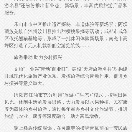
游名县”还纷纷推出新业态、新场景，丰富优质旅游产品和
服务。
乐山市市中区推出遗产探秘、非遗体验等新场景；阿坝
藏族羌族自治州汶川县推出甜樱桃采摘等活动；成都市成华
区依托熊猫基地等，形成了一批休闲体验新场景；南充市高
坪区打造了无人机载客低空游览航线……
旅游带动 助力乡村振兴
文旅“一业兴”带动“百业旺”。建设“天府旅游名县”对构建
县域现代化旅游产业体系、发挥旅游综合带动作用、促进乡
村振兴等意义重大。
绵阳市江油市充分利用“旅游+”“生态+”模式，按照田园
风光、休闲生活的发展思路，大力发展以水果种植、民宿康
养为载体的乡村旅游，通过每年举办乡村文化旅游节，推进
旅游与农业、康养等深度融合，助力富民增收。
穿上彝族传统服饰，在灵鹰寺的橙墙青瓦前拍一套民族