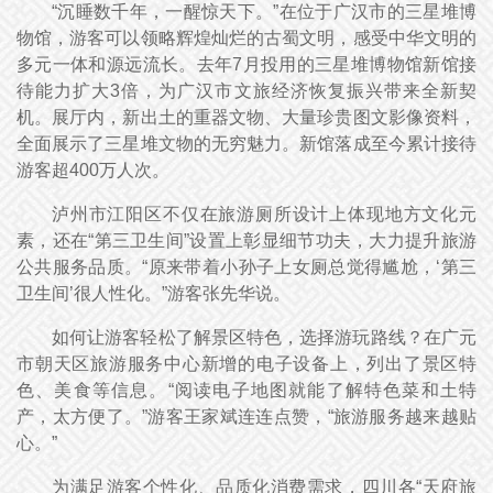
“沉睡数千年，一醒惊天下。”在位于广汉市的三星堆博
物馆，游客可以领略辉煌灿烂的古蜀文明，感受中华文明的
多元一体和源远流长。去年7月投用的三星堆博物馆新馆接
待能力扩大3倍，为广汉市文旅经济恢复振兴带来全新契
机。展厅内，新出土的重器文物、大量珍贵图文影像资料，
全面展示了三星堆文物的无穷魅力。新馆落成至今累计接待
游客超400万人次。
泸州市江阳区不仅在旅游厕所设计上体现地方文化元
素，还在“第三卫生间”设置上彰显细节功夫，大力提升旅游
公共服务品质。“原来带着小孙子上女厕总觉得尴尬，‘第三
卫生间’很人性化。”游客张先华说。
如何让游客轻松了解景区特色，选择游玩路线？在广元
市朝天区旅游服务中心新增的电子设备上，列出了景区特
色、美食等信息。“阅读电子地图就能了解特色菜和土特
产，太方便了。”游客王家斌连连点赞，“旅游服务越来越贴
心。”
为满足游客个性化、品质化消费需求，四川各“天府旅