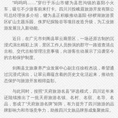
“呜呜呜……”穿行于乐山市犍为县芭沟镇的嘉阳小火
车，吸引不少游客前来打卡。四川川投峨眉旅游开发有限公
司总经理张多介绍，犍为县正积极推动嘉阳·桫椤湖旅游景
区矿山主题乐园、侏罗纪探险谷等项目改造升级，为工业旅
游发展注入新动能。
近日，在广元市剑阁县翠云廊景区，一场还原古制的沉
浸式演出精彩上演，景区工作人员扮演的郡守一路巡查清点
古柏、交代古柏管理注意事项，向游客生动展示了沿袭至今
的古柏保护制度。
剑阁县文旅康养产业发展中心副主任徐程杰说，希望通
过沉浸式演出，让翠云廊蕴含着的历史文化活起来，推动生
态保护与旅游开发相得益彰。
与此同时，按照“天府旅游名县”评选模式，四川近年来
还陆续推出了一批天府旅游名镇、名村、名宿、名导、名
品，形成了“天府旅游名牌”矩阵，有力提升了四川旅游的品
牌影响力和市场竞争力，助推四川文旅品牌形成集聚效应。