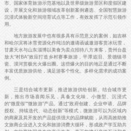
市、国家体育旅游示范基地以及世界级旅游景区和度假区建
设，开展文化和旅游领域改革创新案例遴选、全国智慧旅游
沉浸式体验新空间培育试点等工作，有效发挥了示范引领作
用。
地方旅游发展中也有很多具有示范意义的案例，如吉林
和哈尔滨将冰雪资源化作纯洁的邀请函诚邀游客赏冰玩雪，
甘肃天水与山东淄博以美食为卖点招待八方来客，贵州台盘
放大“村BA”效应打造乡村赛事旅游，平潭追泪、景德镇寻
瓷、漠河赏极光火爆出圈。这些爆火的目的地正是通过不断
丰富优质旅游供给，满足游客个性化、多样化需求的成功案
例。
三是结合城市更新，推进旅游供给创新。结合城市更
新，推出市场喜闻乐见，具备文化味、小微型、沉浸式
的“微度假”“微旅游”产品。通过“政府创建、企业申请、品牌
授权、持续迭代、动态创新”等模式，微旅游可以为区域内
的商家及其开发的产品提供强大的品牌赋能，从而高效助推
文旅商企业进入文化和旅游消费大循环，形成政产学互助共