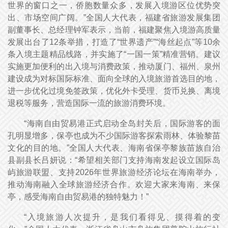
世界的窗口之一，侨胞数量众多，发展入境游区位优势突
出、市场空间广阔。”全国人大代表，福建省旅游发展集团
副董事长、总经理钟军表示，当前，福建聚焦入境游高质量
发展出台了12条举措，打造了“世界遗产”“海丝起点”等10余
条入境主题精品线路，并实施了“一国一策”精准营销。建议
实施更加便利的出入境与消费政策，推动厦门、福州、泉州
建设成为对标国际标准、面向全球的入境旅游首选目的地，
进一步优化过境免签政策，优化外卡受理、货币兑换、离境
退税等服务，营造国际一流的旅游消费环境。
“海南自由贸易港正式启动全岛封关后，国际游客的面
孔明显增多，保亭也成为不少国际游客探索雨林、体验黎苗
文化的目的地。”全国人大代表、海南省保亭黎族苗族自治
县副县长吕妍说：“希望相关部门支持海南发起设立国际岛
屿旅游联盟、支持2026年世界旅游经济论坛在海南举办，
推动海南融入全球旅游经济合作。欢迎大家来海南、来保
亭，感受海南自由贸易港的独特魅力！”
“入境旅游人次提升，是我们看得见、摸得着的变