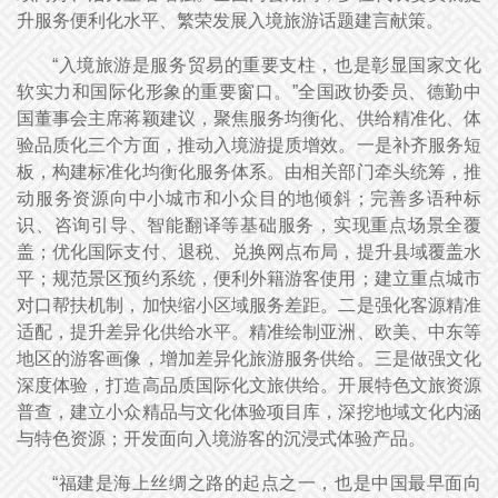
升服务便利化水平、繁荣发展入境旅游话题建言献策。
“入境旅游是服务贸易的重要支柱，也是彰显国家文化
软实力和国际化形象的重要窗口。”全国政协委员、德勤中
国董事会主席蒋颖建议，聚焦服务均衡化、供给精准化、体
验品质化三个方面，推动入境游提质增效。一是补齐服务短
板，构建标准化均衡化服务体系。由相关部门牵头统筹，推
动服务资源向中小城市和小众目的地倾斜；完善多语种标
识、咨询引导、智能翻译等基础服务，实现重点场景全覆
盖；优化国际支付、退税、兑换网点布局，提升县域覆盖水
平；规范景区预约系统，便利外籍游客使用；建立重点城市
对口帮扶机制，加快缩小区域服务差距。二是强化客源精准
适配，提升差异化供给水平。精准绘制亚洲、欧美、中东等
地区的游客画像，增加差异化旅游服务供给。三是做强文化
深度体验，打造高品质国际化文旅供给。开展特色文旅资源
普查，建立小众精品与文化体验项目库，深挖地域文化内涵
与特色资源；开发面向入境游客的沉浸式体验产品。
“福建是海上丝绸之路的起点之一，也是中国最早面向