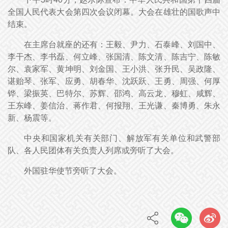
全国人民代表大会第四次会议闭幕。大会在雄壮的国歌声中
结束。
在主席台就座的还有：王毅、尹力、石泰峰、刘国中、
李干杰、李书磊、何立峰、张国清、陈文清、陈吉宁、陈敏
尔、袁家军、黄坤明、刘金国、王小洪、张升民、吴政隆、
谌贻琴、张军、应勇、胡春华、沈跃跃、王勇、周强、何厚
铧、梁振英、巴特尔、苏辉、邵鸿、高云龙、穆虹、咸辉、
王东峰、姜信治、蒋作君、何报翔、王光谦、秦博勇、朱永
新、杨震等。
中央和国家机关有关部门、解放军有关单位和武警部
队、各人民团体有关负责人列席或旁听了大会。
外国驻华使节旁听了大会。