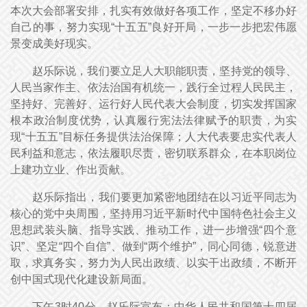
本次大会部署安排，扎实有效做好各项工作，坚定不移办好
自己的事，努力实现“十五五”良好开局，一步一步把宏伟愿
景变成美好现实。
赵乐际说，我们要立足人大职能职责，坚持党的领导、
人民当家作主、依法治国有机统一，践行全过程人民民主，
坚持好、完善好、运行好人民代表大会制度，切实发挥国家
根本政治制度优势，认真履行宪法法律赋予的职责，为实
现“十五五”目标任务提供法治保障；人大代表要忠实代表人
民利益和意志，依法履职尽责，密切联系群众，在本职岗位
上建功立业、作出贡献。
赵乐际指出，我们要更加紧密地团结在以习近平同志为
核心的党中央周围，坚持用习近平新时代中国特色社会主义
思想武装头脑、指导实践、推动工作，进一步增强“四个意
识”、坚定“四个自信”、做到“两个维护”，同心同德，锐意进
取，求真务实，努力为人民出政绩、以实干出政绩，不断开
创中国式现代化建设新局面。
下午3时40分，赵乐际宣布：中华人民共和国第十四届