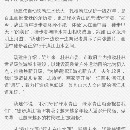
汤建伟自幼饮漓江水长大，扎根漓江保护一线27年，是
百里画廊变迁的亲历者，更是绿水青山的忠诚守护者。“如
今，漓江两岸徒步者络绎不绝，体验‘人在画中游，徒步甲
天下’的美好，徒步者与绿水青山相映成画，宛如‘山水版清
明上河图’。”汤建伟一边说一边向记者展示了两张照片，画
面中徒步者正穿行于漓江山水之间。
汤建伟介绍，近年来，桂林市委、市政府全力推动桂林
世界级旅游城市建设，以建设高质量户外运动目的地为切入
点，推动焕新升级。“为解锁漓江游览新方式，去年12月，
我们邀请徒步专家、志愿者、画家等开展‘一江百屯 漓江步
道’调研，着力打造绿色低碳、兼具山水人文内涵的漓江步
道系统。”
汤建伟说，“我们守好绿水青山，绿水青山就会报答我
们”，“徒步漓江”新IP将吸引越来越多年轻人返乡开民宿、做
向导，让越来越多的村民吃上“旅游饭”。
从“看山水”到“行走在山水间”，展望未来，汤建伟满怀