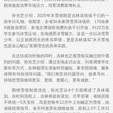
精准激发淡季市场活力，培育消费新增长点。
孙光芝介绍，2025年冰雪假期是吉林送给孩子们的一
份冬日礼物。假期里，全省30余家滑雪滑冰场所、170余家
A级旅游景区、多地文博场馆免费向孩子们开放，约22万名
学生参与冰雪运动，实地感受冰雪魅力。这是一次以冰雪育
少年、以文旅惠民生的务实举措，更是吉林落实“冰天雪地
也是金山银山”发展理念的具体实践。
在总结成功经验的同时，吉林也正视雪假实施过程中遇
到的问题。孙光芝介绍，通过实地走访企业、问卷调查学生
家长等方式，吉林梳理出准备时间偏短、家长陪假难、服务
保障有待加强等问题。“我们将坚持问题导向、效果导向，
持续把雪假做得更实、更细、更暖心、更有成效。”
围绕雪假制度优化，孙光芝从4个方面阐述了具体规
划。在时间流程上，吉林将提前谋划、尽早部署，省级层面
不再统一5天安排，而是把每年12月中上旬确定为雪假，由
省级统筹指导、各市州差异化错峰放假，原则上3个工作日