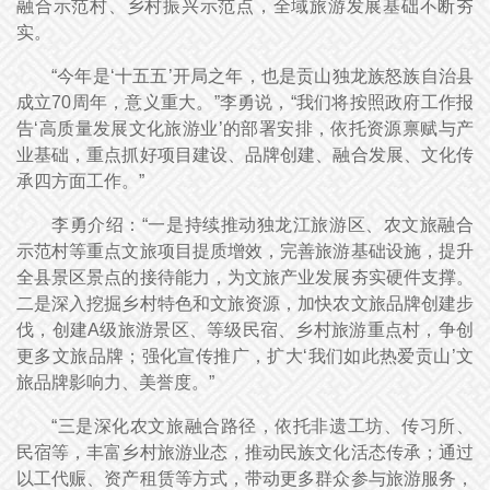
融合示范村、乡村振兴示范点，全域旅游发展基础不断夯
实。
“今年是‘十五五’开局之年，也是贡山独龙族怒族自治县
成立70周年，意义重大。”李勇说，“我们将按照政府工作报
告‘高质量发展文化旅游业’的部署安排，依托资源禀赋与产
业基础，重点抓好项目建设、品牌创建、融合发展、文化传
承四方面工作。”
李勇介绍：“一是持续推动独龙江旅游区、农文旅融合
示范村等重点文旅项目提质增效，完善旅游基础设施，提升
全县景区景点的接待能力，为文旅产业发展夯实硬件支撑。
二是深入挖掘乡村特色和文旅资源，加快农文旅品牌创建步
伐，创建A级旅游景区、等级民宿、乡村旅游重点村，争创
更多文旅品牌；强化宣传推广，扩大‘我们如此热爱贡山’文
旅品牌影响力、美誉度。”
“三是深化农文旅融合路径，依托非遗工坊、传习所、
民宿等，丰富乡村旅游业态，推动民族文化活态传承；通过
以工代赈、资产租赁等方式，带动更多群众参与旅游服务，