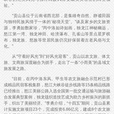
祉。”
“贡山县位于云南省西北部，是集雄奇自然、静谧田园
与独特民族风情于一体的‘秘境天堂’。”谈及家乡的文旅资
源，李勇如数家珍，“丙中洛如诗如画，独龙江神秘幽远，
怒江第一湾、独龙神田、哈滂瀑布、孔雀山等景点星罗棋
布，独龙族、怒族等世居民族仍完好保留着古老风俗与文
化。”
从“守着好风光”到“好风光迎客”，贡山以农文旅、体文
旅、文商旅深度融合为抓手，走出了一条“小而美”的县域文
旅发展之路。
“目前，在丙中洛东风、甲生等农文旅融合示范村已形
成精品民宿客栈集群，怒江大峡谷徒步线路等15条精品线路
已经推出，怒江美丽公路入选全国第一批交通运输与旅游融
合发展典型案例，独龙毯织造技艺成为助力乡村振兴的新抓
手，织出了美丽经济。”李勇介绍，“十四五”期间，贡山县累
计实施文旅项目23个，完成投资6.86亿元，建成8个农文旅