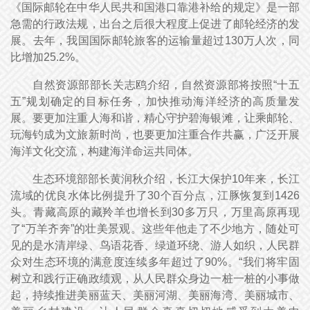
《国际邮轮在中华人民共和国港口靠港补给的规定》是一部
急需的行政法规，出台之后很大程度上促进了邮轮经济的发
展。去年，我国国际邮轮旅客的运输量超过130万人次，同
比增加25.2%。
自然资源部部长关志鸥介绍，自然资源部将按照“十五
五”规划确定的目标任务，加快推动海洋经济的高质量发
展。要更加注重人海和谐，精心守护碧海银滩，让乘邮轮、
玩海钓成为文旅新时尚，也要更加注重合作共赢，广泛开展
海洋文化交流，构建海洋命运共同体。
生态环境部部长黄润秋介绍，长江大保护10年来，长江
流域的优良水体比例提升了30个百分点，江豚恢复到1426
头。青藏高原的藏羚羊也增长到30多万只，万里高原再现
了“万羊齐奔”的壮美景观。这些年他走了不少地方，随处可
见的是水清岸绿、鸟语花香、绿道环绕、游人如织，人民群
众对生态环境的满意度连续多年超过了90%。“我们将牢固
树立和践行正确政绩观，从人民群众身边一桩一桩的小事做
起，持续推进美丽蓝天、美丽河湖、美丽海湾、美丽城市、