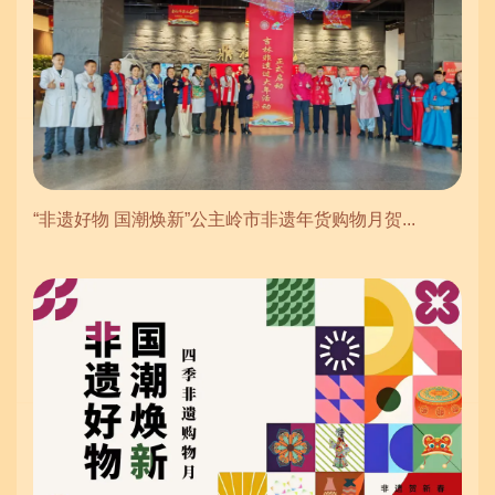
“非遗好物 国潮焕新”公主岭市非遗年货购物月贺...