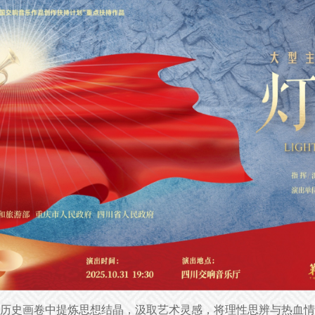
历史画卷中提炼思想结晶，汲取艺术灵感，将理性思辨与热血情