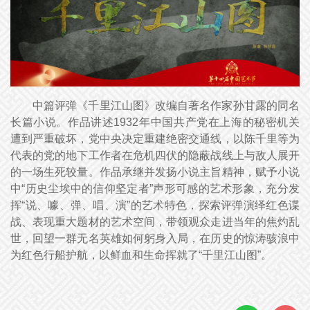
中篇评弹《千里江山图》改编自著名作家孙甘露的同名
长篇小说。作品讲述1932年中国共产党在上海的秘密机关
遭到严重破坏，党中央决定重建绝密交通线，以陈千里等为
代表的党的地下工作者在危机四伏的隐蔽战线上与敌人展开
的一场生死较量。作品承继并发扬小说主旨精神，赋予小说
中“历史尘埃中的信仰坚定者”声形可感的艺术形象，充分发
挥“说、噱、弹、唱、演”的艺术特色，探索评弹演绎红色谍
战、表现重大题材的艺术空间，带领观众走进当年的焦灼乱
世，回望一群无名英雄如何躬身入局，在历史的惊涛骇浪中
为红色行船护航，以鲜血和生命挥就了“千里江山图”。