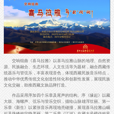
交响组曲《喜马拉雅》以喜马拉雅山脉的地理、自然资
源、民族融合、生态环境、人文生活等为题材，融合西藏传
统器乐与管弦乐，丰富表现音色，体现西藏民族音乐特点，
推动中华优秀传统文化创造性转化和创新性发展，展现民族
文化交融，助推西藏文旅品牌打造。
作品采用序加四个乐章及尾声的结构。序《缘起》以藏
大鼓、海螺声、弦乐与管乐交织，描绘山脉雄浑壮丽。第一
乐章《新生》以紧张音乐再现地壳碰撞，展现喜马拉雅山崛
起及珠峰的宁静美丽。第二乐章《江河》在藏大号模仿的风