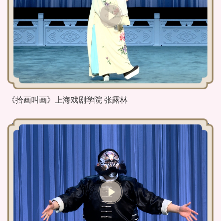
《拾画叫画》上海戏剧学院 张露林