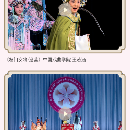
《杨门女将·巡营》中国戏曲学院 王若涵