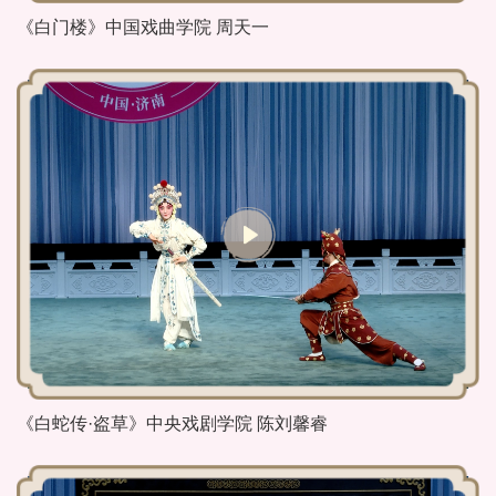
《白门楼》中国戏曲学院 周天一
《白蛇传·盗草》中央戏剧学院 陈刘馨睿