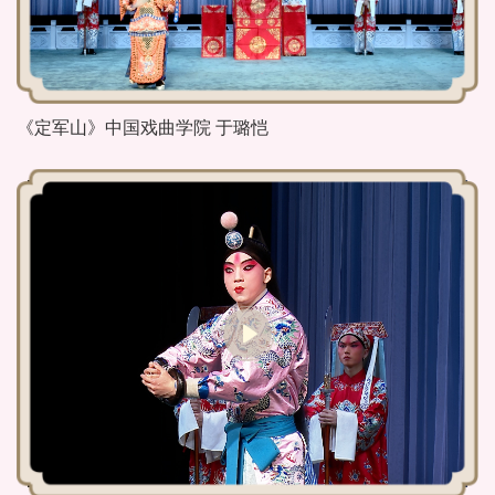
《定军山》中国戏曲学院 于璐恺