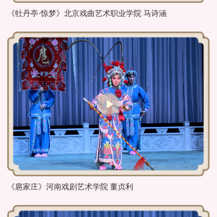
《牡丹亭·惊梦》北京戏曲艺术职业学院 马诗涵
《扈家庄》河南戏剧艺术学院 董贞利