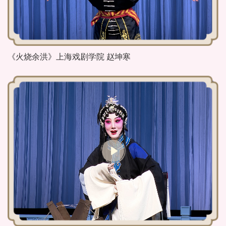
《火烧余洪》上海戏剧学院 赵坤寒