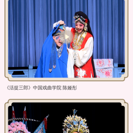
《活捉三郎》中国戏曲学院 陈娅彤