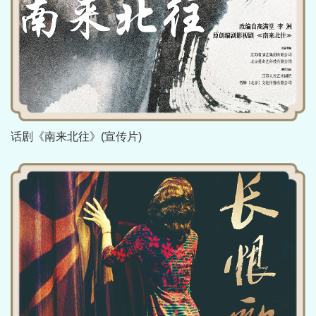
话剧《南来北往》(宣传片)