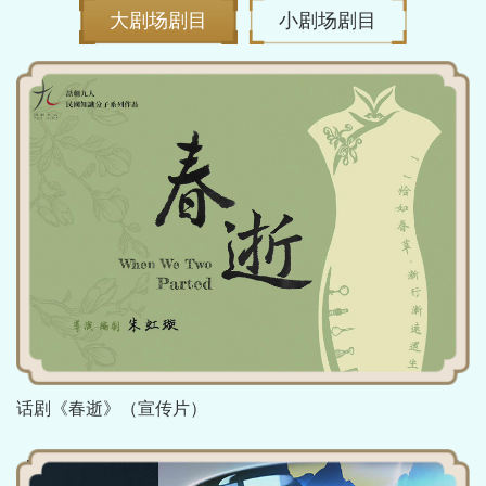
剧目12部，旨在为观众献上思想精深、艺术精湛、制作
大剧场剧目
小剧场剧目
精良的优秀作品。
本届邀请展将继续坚持文化惠民，低票价观剧机
制。举办“我与大师零距离”演后谈，邀请主创与观众面
对面交流。举办展演剧目专题研讨会，邀请专家学者深
入探讨原创话剧的发展方向。此外，还重磅推出“戏剧
进校园”板块，深入校园戏剧节，打造高规格“大师讲
座”。以“戏剧育人”、“以文化人”为根本目标，开展一系
列美育浸润活动，赓续中华文脉重要实践。
话剧《春逝》（宣传片）